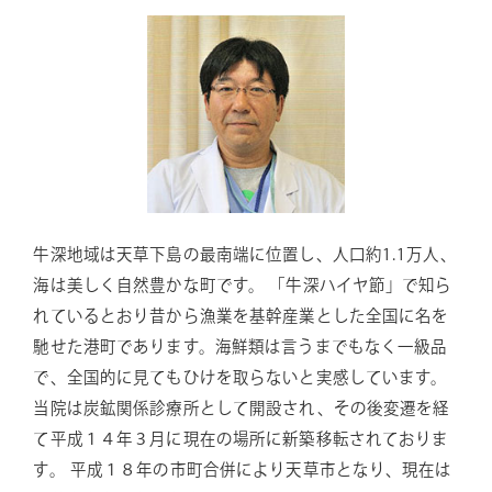
牛深地域は天草下島の最南端に位置し、人口約1.1万人、
海は美しく自然豊かな町です。 「牛深ハイヤ節」で知ら
れているとおり昔から漁業を基幹産業とした全国に名を
馳せた港町であります。海鮮類は言うまでもなく一級品
で、全国的に見てもひけを取らないと実感しています。
当院は炭鉱関係診療所として開設され、その後変遷を経
て平成１４年３月に現在の場所に新築移転されておりま
す。 平成１８年の市町合併により天草市となり、現在は