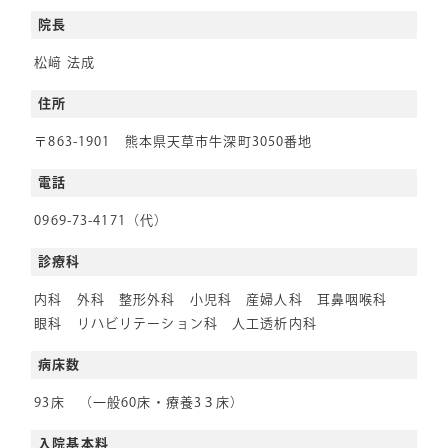
院長
松﨑 法成
住所
〒863-1901 熊本県天草市牛深町3050番地
電話
0969-73-4171（代）
診療科
内科 外科 整形外科 小児科 産婦人科 耳鼻咽喉科
眼科 リハビリテーション科 人工透析内科
病床数
93床 （一般60床・療養3３床）
入院基本料