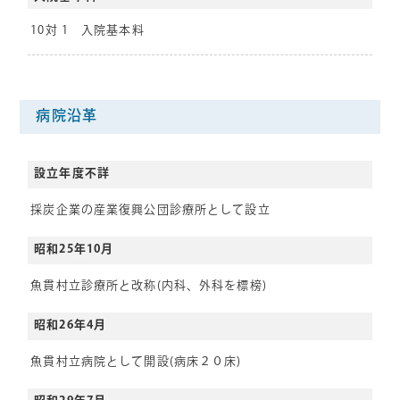
10対 1 入院基本料
病院沿革
設立年度不詳
採炭企業の産業復興公団診療所として設立
昭和25年10月
魚貫村立診療所と改称(内科、外科を標榜)
昭和26年4月
魚貫村立病院として開設(病床２０床)