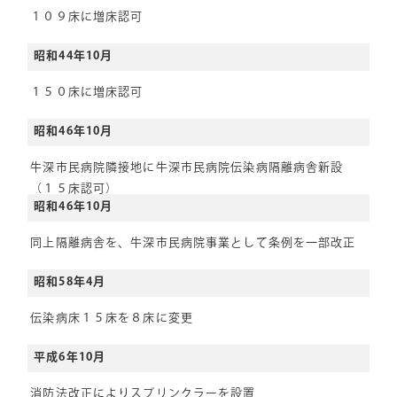
１０９床に増床認可
昭和44年10月
１５０床に増床認可
昭和46年10月
牛深市民病院隣接地に牛深市民病院伝染病隔離病舎新設
（１５床認可）
昭和46年10月
同上隔離病舎を、牛深市民病院事業として条例を一部改正
昭和58年4月
伝染病床１５床を８床に変更
平成6年10月
消防法改正によりスプリンクラーを設置