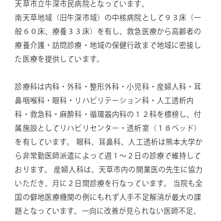
天草市立牛深市民病院となっています。
南天草地域（旧牛深市域）の中核病院として９３床（一
般６０床、療養３３床）を有し、救急医療から高齢者の
療養介護・訪問診療・地域の保健行政まで地域に密接し
た医療を提供しています。
診療科は内科・外科・整形外科・小児科・産婦人科・耳
鼻咽喉科・眼科・リハビリテーション科・人工透析内
科・救急科・麻酔科・循環器内科の１２科を標榜し、付
属施設としてリハビリセンター・透析室（１８ベッド）
を有しています。 眼科、耳鼻科、人工透析は熊本大学か
ら非常勤医師派遣によって週１～２日の診療で維持して
おります。 産婦人科は、天草市内の開業医の先生に協力
いただき、月に２日間診療を行なっています。 当院も全
国の僻地医療機関の例にもれず人手不足解消が最大の課
題となっています。一向に改善が見られない医師不足、