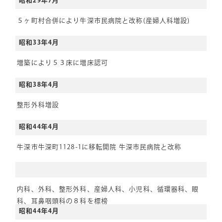
昭和29年7月
５ヶ町村合併により牛深市民病院と改称(産婦人科増設)
昭和33年4月
増築により５３床に増床認可
昭和38年4月
整形外科増設
昭和44年4月
牛深市牛深町1128-1に移転開院 牛深市民病院と改称
内科、外科、整形外科、産婦人科、小児科、循環器科、眼
科、耳鼻咽頭科の８科を標榜
昭和44年4月