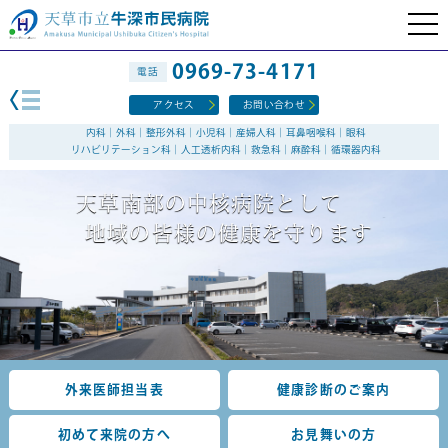
0969-73-4171
電話
アクセス
お問い合わせ
内科｜外科｜整形外科｜小児科｜産婦人科｜耳鼻咽喉科｜眼科
リハビリテーション科｜人工透析内科｜救急科｜麻酔科｜循環器内科
天
草
南
部
の
中
核
病
院
と
し
て
地
域
の
皆
様
の
健
康
を
守
り
ま
す
外来医師担当表
健康診断のご案内
初めて来院の方へ
お見舞いの方